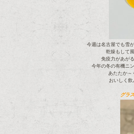
今週は名古屋でも雪
乾燥もして
免疫力があが
今年の冬の有機ニ
あたたか～
おいしく飲
グラ