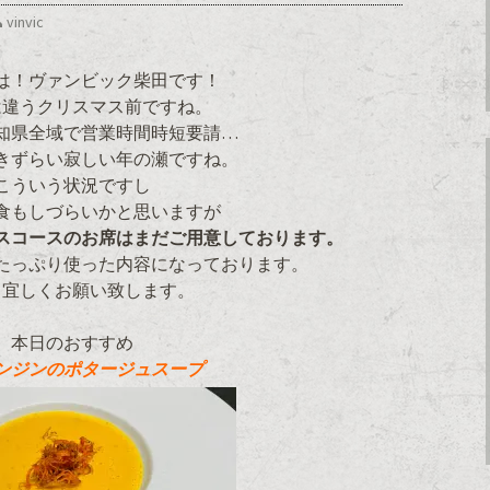
vinvic
は！ヴァンビック柴田です！
は違うクリスマス前ですね。
知県全域で営業時間時短要請…
きずらい寂しい年の瀬ですね。
こういう状況ですし
食もしづらいかと思いますが
マスコースのお席はまだご用意しております。
たっぷり使った内容になっております。
、宜しくお願い致します。
本日のおすすめ
ンジンのポタージュスープ