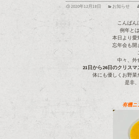
2020年12月18日
お知らせ
こんばん
例年と
本日より愛
忘年会も開
中々、外
21日から26日のクリス
体にも優しくお野菜
是非
有機ニ