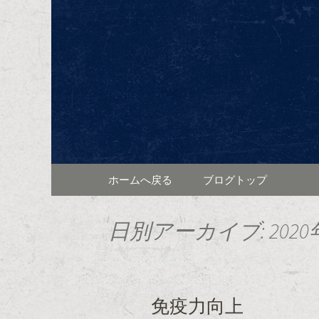
東区泉、高岳駅近くに佇むワイ
ンと共に、本格的なフラン
東区泉ワ
ログ
コンテンツへ移動
ホームへ戻る
ブログトップ
日別アーカイブ: 2020
免疫力向上