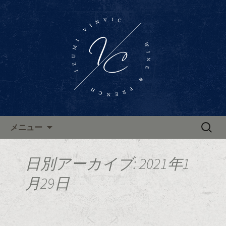
東区泉、高岳駅近くに佇むワインバー
「Wine Bar Vinvic～ヴァンビック～」。
東区泉ワインバー「ヴァンビ
ブルゴーニュ地方のワインと共に、本
ック」のブログ
格的なフランス料理がお楽しみいただ
けます。ブログで新着情報やお知らせ
を更新中。
コンテンツへ移動
検
メニュー
索:
日別アーカイブ: 2021年1
月29日