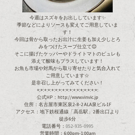
今週はスズキをお出ししています✨
季節などによりソースも変えてご用意していま
す！
今回は骨から取ったお出汁に生姜も加え少しとろ
みをつけたスープ仕立て😌
そこに揚げたケッパーやドライトマトのピュレも
添えて酸味もプラスしています！
お魚も市場や対馬から取り寄せたりと気合入れて
ご用意しています☆
是非召し上がってみてください！
+:+:+:+:+:+:+:+:+:+:+:+:+:+:+:+:+:
公式HP：http://www.vinvic.jp
住所：名古屋市東区泉2-8-2 ALA泉ビル1F
アクセス：地下鉄桜通線「高岳駅」2番出口より
徒歩6分
電話番号：
052-935-0995
営業時間：6:00pm-1:00am