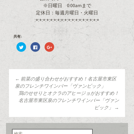
※日曜日 0:00amまで
定休日：毎週月曜日・火曜日
:+:+:+:+:+:+:+:+:+:+:+:+:+:+:+:+:+:+
共有:
ク
F
ク
リ
a
リ
ッ
c
ッ
ク
e
ク
し
b
し
て
o
て
T
o
G
w
k
o
i
で
o
t
共
g
←
前菜の盛り合わせがおすすめ！名古屋市東区
t
有
l
投稿ナビゲーショ
e
す
e
泉のフレンチワインバー「ヴァンビック」
r
る
+
で
に
で
鶏のせせりとオクラのアヒージョがおすすめ！
共
は
共
有
ク
有
名古屋市東区泉のフレンチワインバー「ヴァン
ン
(
リ
(
新
ッ
新
ビック」
→
し
ク
し
い
し
い
ウ
て
ウ
ィ
く
ィ
ン
だ
ン
ド
さ
ド
検索:
ウ
い
ウ