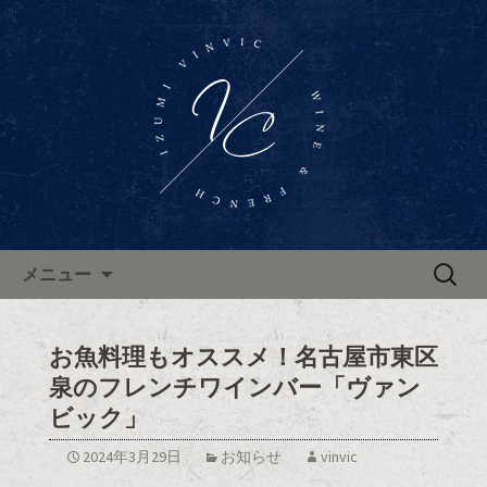
東区泉、高岳駅近くに佇むワインバー
「Wine Bar Vinvic～ヴァンビック～」。
東区泉ワインバー「ヴァンビ
ブルゴーニュ地方のワインと共に、本
ック」のブログ
格的なフランス料理がお楽しみいただ
けます。ブログで新着情報やお知らせ
を更新中。
コンテンツへ移動
検
メニュー
索:
お魚料理もオススメ！名古屋市東区
泉のフレンチワインバー「ヴァン
ビック」
2024年3月29日
お知らせ
vinvic