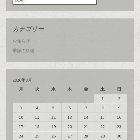
で
(
で
開
新
開
き
し
き
ま
い
ま
す
ウ
す
)
ィ
)
ン
カテゴリー
ド
ウ
で
開
お知らせ
き
ま
す
季節の料理
)
2026年8月
月
火
水
木
金
土
日
1
2
3
4
5
6
7
8
9
10
11
12
13
14
15
16
17
18
19
20
21
22
23
24
25
26
27
28
29
30