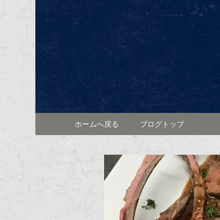
東区泉、高岳駅近くに佇むワイ
ンと共に、本格的なフラン
東区泉ワ
ログ
コンテンツへ移動
ホームへ戻る
ブログトップ