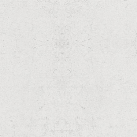
開
き
ま
す
)