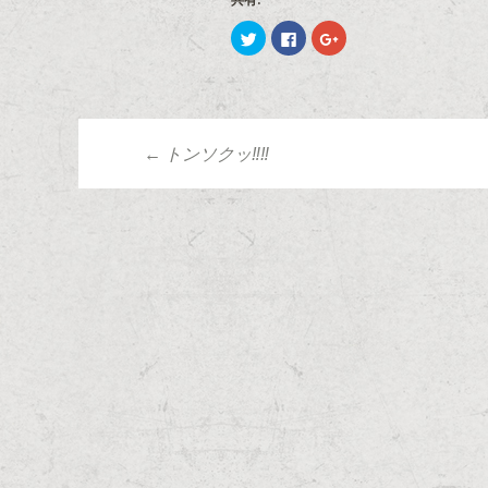
共有:
ク
F
ク
リ
a
リ
ッ
c
ッ
ク
e
ク
し
b
し
て
o
て
T
o
G
w
k
o
i
で
o
t
共
g
←
トンソクッ‼‼
t
有
l
投稿ナビゲーシ
e
す
e
r
る
+
で
に
で
共
は
共
有
ク
有
(
リ
(
新
ッ
新
し
ク
し
い
し
い
ウ
て
ウ
ィ
く
ィ
ン
だ
ン
ド
さ
ド
ウ
い
ウ
で
(
で
開
新
開
き
し
き
ま
い
ま
す
ウ
す
)
ィ
)
ン
ド
ウ
で