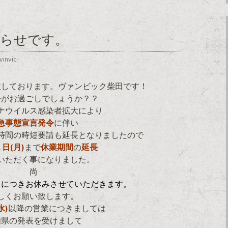
知らせです。
vinvic
汰しております。ヴァンビック柴田です！
かがお過ごしでしょうか？？
ナウイルス感染者拡大により
急事態宣言発令
に伴い
時間の時短要請も延長となりましたので
日(月)
まで
休業期間
の
延長
いただく事になりました。
尚
日につきお休みさせていただきます。
しくお願い致します。
水)
以降の営業につきましては
知県の発表を受けまして