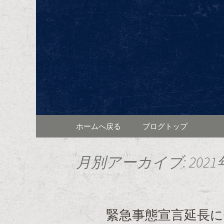
東区泉、高岳駅近くに佇むワイ
ンと共に、本格的なフラン
東区泉ワ
ログ
コンテンツへ移動
ホームへ戻る
ブログトップ
月別アーカイブ: 2021
緊急事態宣言延長