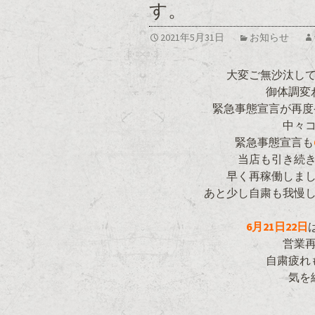
す。
2021年5月31日
お知らせ
大変ご無沙汰し
御体調変
緊急事態宣言が再度
中々
緊急事態宣言も
当店も引き続
早く再稼働しま
あと少し自粛も我慢
6月21日22日
営業
自粛疲れ
気を