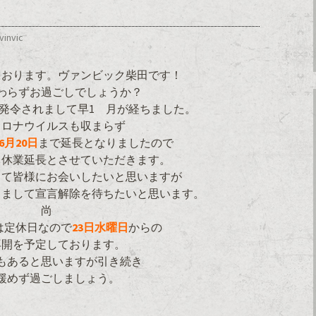
vinvic
ております。ヴァンビック柴田です！
わらずお過ごしでしょうか？
発令されまして早1ゕ月が経ちました。
コロナウイルスも収まらず
6月20日
まで延長となりましたので
き休業延長とさせていただきます。
して皆様にお会いしたいと思いますが
しまして宣言解除を待ちたいと思います。
尚
は定休日なので
23日水曜日
からの
再開を予定しております。
もあると思いますが引き続き
緩めず過ごしましょう。