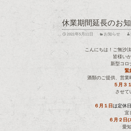
休業期間延長のお
2021年5月11日
お知らせ
こんにちは！ご無沙
皆様い
新型コロ
緊
酒類のご提供、営業
５月３１
させて
６月１日
は定休
宜
６月２日(
愛