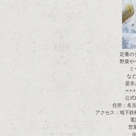
定番の
野菜や
ミ
な
是非
:+:+:+
公式HP
住所：名古屋
アクセス：地下鉄
電
営業
※