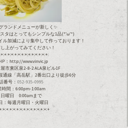
グランドメニューが新しく✨
タはとってもシンプルな1品(*’ω’*)
イル加減により集中して作っております！
召し上がってみてください！
:+:+:+:+:+:+:+:+:+:+:+:+:+:+:
：http://www.vinvic.jp
市東区泉2-8-2 ALA泉ビル1F
桜通線「高岳駅」2番出口より徒歩6分
話番号：
052-935-0995
時間：6:00pm-1:00am
日曜日 0:00amまで
日：毎週月曜日・火曜日
+:+:+:+:+:+:+:+:+:+:+:+:+:+:+