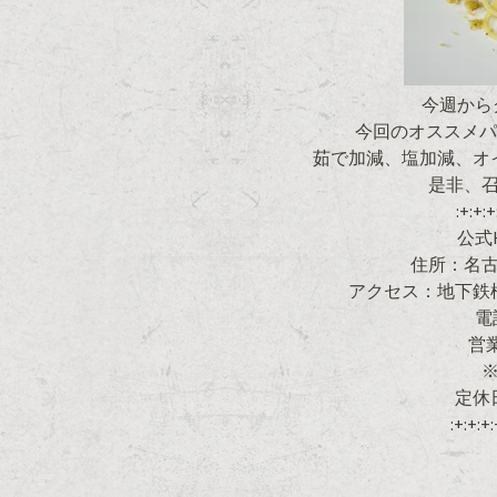
今週から
今回のオススメパス
茹で加減、塩加減、オ
是非、
:+:+:+
公式HP
住所：名古屋
アクセス：地下鉄
電
営業
※
定休
:+:+:+: