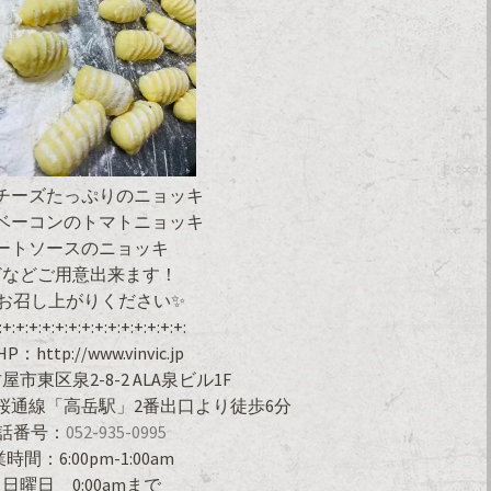
チーズたっぷりのニョッキ
ベーコンのトマトニョッキ
ートソースのニョッキ
どなどご用意出来ます！
お召し上がりください✨
:+:+:+:+:+:+:+:+:+:+:+:+:+:+:
：http://www.vinvic.jp
市東区泉2-8-2 ALA泉ビル1F
桜通線「高岳駅」2番出口より徒歩6分
話番号：
052-935-0995
時間：6:00pm-1:00am
日曜日 0:00amまで