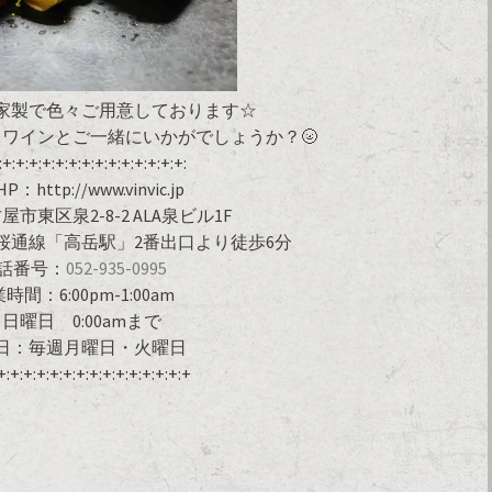
家製で色々ご用意しております☆
ワインとご一緒にいかがでしょうか？🌝
:+:+:+:+:+:+:+:+:+:+:+:+:+:+:
：http://www.vinvic.jp
市東区泉2-8-2 ALA泉ビル1F
桜通線「高岳駅」2番出口より徒歩6分
話番号：
052-935-0995
時間：6:00pm-1:00am
日曜日 0:00amまで
日：毎週月曜日・火曜日
+:+:+:+:+:+:+:+:+:+:+:+:+:+:+