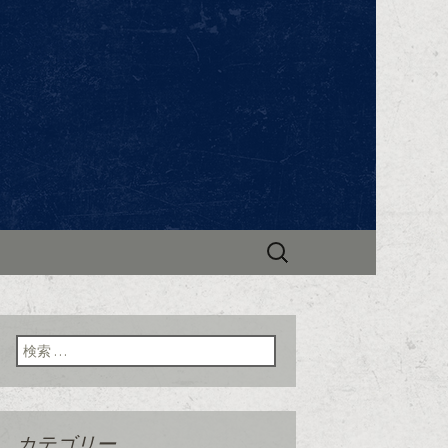
ンビック～」。ブルゴーニュ地方のワイ
で新着情報やお知らせを更新中。
ビック」のブ
検
索:
検索:
カテゴリー