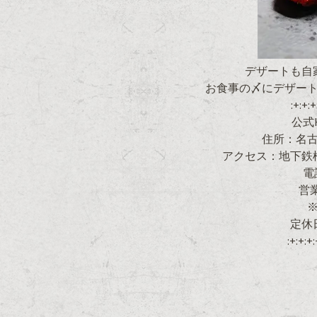
デザートも自
お食事の〆にデザート
:+:+:+
公式HP
住所：名古屋
アクセス：地下鉄
電
営業
※
定休
:+:+:+: