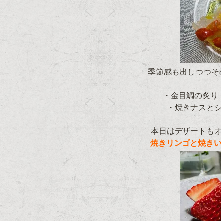
季節感も出しつつそ
・金目鯛の炙り
・焼きナスと
本日はデザートも
焼きリンゴと焼きい