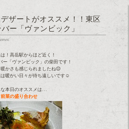
とデザートがオススメ！！東区
ンバー「ヴァンビック」
vinvic
んは！高岳駅からほど近く！
バー「ヴァンビック」の柴田です！
暖かさも感じられましたね😌
僕は暖かい日々が待ち遠しいです☺
んな本日のオススメは…
前菜の盛り合わせ