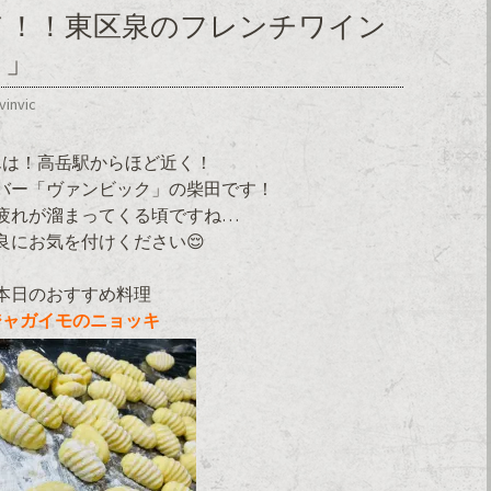
メ！！東区泉のフレンチワイン
ク」
vinvic
んは！高岳駅からほど近く！
バー「ヴァンビック」の柴田です！
疲れが溜まってくる頃ですね…
良にお気を付けください😌
本日のおすすめ料理
ジャガイモのニョッキ