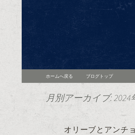
東区泉、高岳駅近くに佇むワイ
ンと共に、本格的なフラン
東区泉ワ
ログ
コンテンツへ移動
ホームへ戻る
ブログトップ
月別アーカイブ: 2024
オリーブとアンチ