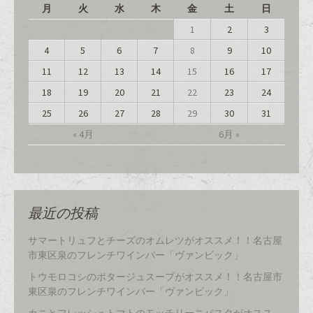
月
火
水
木
金
土
日
1
2
3
4
5
6
7
8
9
10
11
12
13
14
15
16
17
18
19
20
21
22
23
24
25
26
27
28
29
30
31
« 4月
6月 »
最近の投稿
サマートリュフとチーズのオムレツがオススメ！！名古屋
市東区泉のフレンチワインバー「ヴァンビック」
トウモロコシのポタージュスープがオススメ！！名古屋市
東区泉のフレンチワインバー「ヴァンビック」