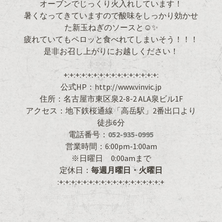
オーブンでじっくり火入れしています！
暑くなってきていますので酸味をしっかり効かせ
た新玉ねぎのソースと☺✨
疲れていてもペロッと食べれてしまいそう！！！
是非お召し上がりにお越しください！
+:+:+:+:+:+:+:+:+:+:+:+:+:+:+:+:
公式HP：http://www.vinvic.jp
住所：名古屋市東区泉2-8-2 ALA泉ビル1F
アクセス：地下鉄桜通線「高岳駅」2番出口より
徒歩6分
電話番号：
052-935-0995
営業時間：6:00pm-1:00am
※日曜日 0:00amまで
定休日：
毎週月曜日・火曜日
:+:+:+:+:+:+:+:+:+:+:+:+:+:+:+:+:+:+