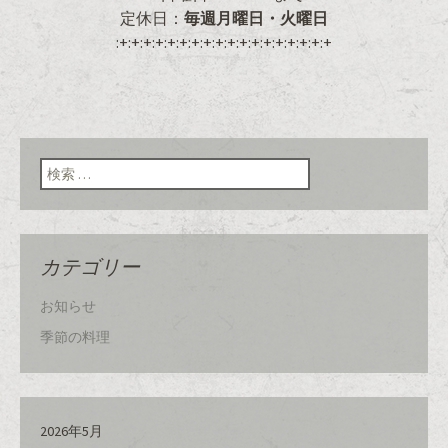
定休日：
毎週月曜日・火曜日
:+:+:+:+:+:+:+:+:+:+:+:+:+:+:+:+:+:+
検索:
カテゴリー
お知らせ
季節の料理
2026年5月