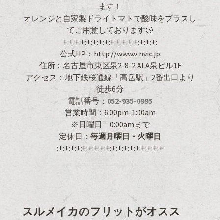
ます！
オレンジと自家製ドライトマトで酸味をプラスし
てご用意しております🌝
+:+:+:+:+:+:+:+:+:+:+:+:+:+:+:+:
公式HP：http://www.vinvic.jp
住所：名古屋市東区泉2-8-2 ALA泉ビル1F
アクセス：地下鉄桜通線「高岳駅」2番出口より
徒歩6分
電話番号：
052-935-0995
営業時間：6:00pm-1:00am
※日曜日 0:00amまで
定休日：
毎週月曜日・火曜日
:+:+:+:+:+:+:+:+:+:+:+:+:+:+:+:+:+:+
スルメイカのフリットがオスス