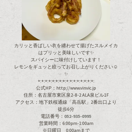
カリッと香ばしい衣を纏わせて揚げたスルメイカ
はプリッと美味しいです✨
スパイシーに味付けしています！
レモンをギュッと絞ってお召し上がりください☺
✨
+:+:+:+:+:+:+:+:+:+:+:+:+:+:+:+:
公式HP：http://www.vinvic.jp
住所：名古屋市東区泉2-8-2 ALA泉ビル1F
アクセス：地下鉄桜通線「高岳駅」2番出口より
徒歩6分
電話番号：
052-935-0995
営業時間：6:00pm-1:00am
※日曜日 0:00amまで