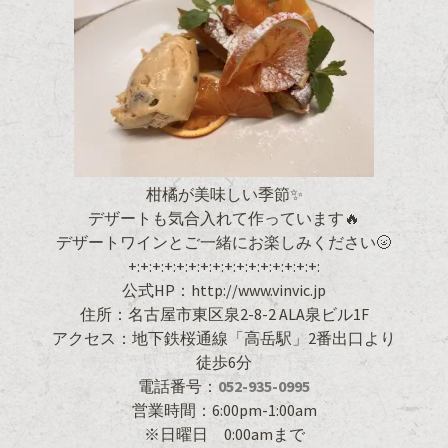
柑橘が美味しい季節✨
デザートも気合入れて作っています🔥
デザートワインとご一緒にお楽しみください🌝
+:+:+:+:+:+:+:+:+:+:+:+:+:+:+:+:
公式HP：http://www.vinvic.jp
住所：名古屋市東区泉2-8-2 ALA泉ビル1F
アクセス：地下鉄桜通線「高岳駅」2番出口より
徒歩6分
電話番号：
052-935-0995
営業時間：6:00pm-1:00am
※日曜日 0:00amまで