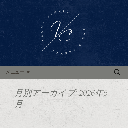
東区泉、高岳駅近くに佇むワインバー
「Wine Bar Vinvic～ヴァンビック～」。
東区泉ワインバー「ヴァンビ
ブルゴーニュ地方のワインと共に、本
ック」のブログ
格的なフランス料理がお楽しみいただ
けます。ブログで新着情報やお知らせ
を更新中。
コンテンツへ移動
検
メニュー
索:
月別アーカイブ: 2026年5
月