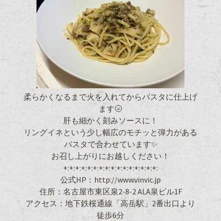
柔らかくなるまで火を入れてからパスタに仕上げ
ます🌝
肝も細かく刻みソースに！
リングイネという少し幅広のモチッと弾力がある
パスタで合わせています✨
お召し上がりにお越しください！
+:+:+:+:+:+:+:+:+:+:+:+:+:+:+:+:
公式HP：http://www.vinvic.jp
住所：名古屋市東区泉2-8-2 ALA泉ビル1F
アクセス：地下鉄桜通線「高岳駅」2番出口より
徒歩6分