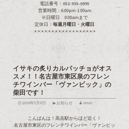
電話番号：
052-935-0995
営業時間：6:00pm-1:00am
※日曜日 0:00amまで
定休日：
毎週月曜日・火曜日
:+:+:+:+:+:+:+:+:+:+:+:+:+:+:+:+:+:+
イサキの炙りカルパッチョがオス
スメ！！名古屋市東区泉のフレン
チワインバー「ヴァンビック」の
柴田です！
2026年5月8日
お知らせ
vinvic
こんばんは！高岳駅からほど近く！
名古屋市東区のフレンチワインバー「ヴァンビッ