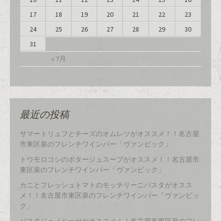
17
18
19
20
21
22
23
24
25
26
27
28
29
30
31
« 7月
最近の投稿
サマートリュフとチーズのオムレツがオススメ！！名古屋
市東区泉のフレンチワインバー「ヴァンビック」
トウモロコシのポタージュスープがオススメ！！名古屋市
東区泉のフレンチワインバー「ヴァンビック」
カニとフレッシュトマトのモッチリーニパスタがオスス
メ！！名古屋市東区泉のフレンチワインバー「ヴァンビッ
ク」