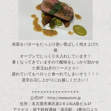
表面をバターをたっぷり使い香ばしく焼き上げた
後
オーブンでじっくり火入れしています！
暑くなってきていますので酸味をしっかり効かせ
た新玉ねぎのソースと☺✨
疲れていてもペロッと食べれてしまいそう！！！
是非お召し上がりにお越しください！
+:+:+:+:+:+:+:+:+:+:+:+:+:+:+:+:
公式HP：http://www.vinvic.jp
住所：名古屋市東区泉2-8-2 ALA泉ビル1F
アクセス：地下鉄桜通線「高岳駅」2番出口より