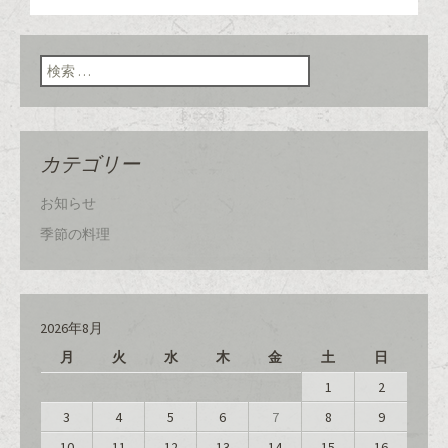
い
し
い
ウ
て
ウ
ィ
く
ィ
ン
だ
ン
ド
さ
ド
検索:
ウ
い
ウ
で
(
で
開
新
開
き
し
き
ま
い
ま
す
ウ
す
)
ィ
)
ン
カテゴリー
ド
ウ
で
開
お知らせ
き
ま
す
季節の料理
)
2026年8月
月
火
水
木
金
土
日
1
2
3
4
5
6
7
8
9
10
11
12
13
14
15
16