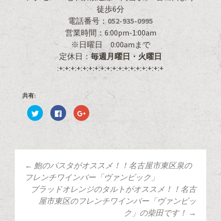
徒歩6分
電話番号：
052-935-0995
営業時間：6:00pm-1:00am
※日曜日 0:00amまで
定休日：
毎週月曜日・火曜日
:+:+:+:+:+:+:+:+:+:+:+:+:+:+:+:+:+:+
共有:
ク
F
ク
リ
a
リ
ッ
c
ッ
ク
e
ク
し
b
し
て
o
て
T
o
G
w
k
o
i
で
o
t
共
g
←
鮑のパスタがオススメ！！名古屋市東区泉の
t
有
l
投稿ナビゲーショ
e
す
e
フレンチワインバー「ヴァンビック」
r
る
+
で
に
で
ブラッドオレンジのタルトがオススメ！！名古
共
は
共
有
ク
有
屋市東区のフレンチワインバー「ヴァンビッ
ン
(
リ
(
新
ッ
新
ク」の柴田です！
→
し
ク
し