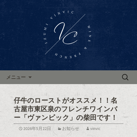
東区泉、高岳駅近くに佇むワインバー
「Wine Bar Vinvic～ヴァンビック～」。
東区泉ワインバー「ヴァンビ
ブルゴーニュ地方のワインと共に、本
ック」のブログ
格的なフランス料理がお楽しみいただ
けます。ブログで新着情報やお知らせ
を更新中。
コンテンツへ移動
検
メニュー
索:
仔牛のローストがオススメ！！名
古屋市東区泉のフレンチワインバ
ー「ヴァンビック」の柴田です！
2026年5月22日
お知らせ
vinvic