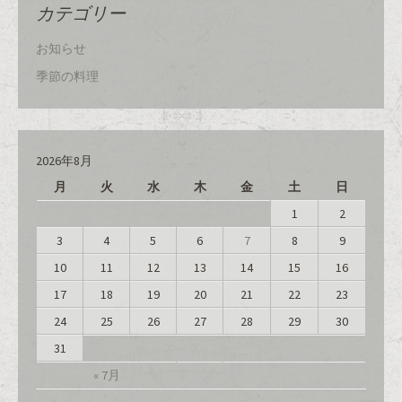
ド
さ
ド
カテゴリー
ウ
い
ウ
で
(
で
開
新
開
き
し
き
お知らせ
ま
い
ま
す
ウ
す
)
ィ
)
季節の料理
ン
ド
ウ
で
開
き
ま
2026年8月
す
)
月
火
水
木
金
土
日
1
2
3
4
5
6
7
8
9
10
11
12
13
14
15
16
17
18
19
20
21
22
23
24
25
26
27
28
29
30
31
« 7月