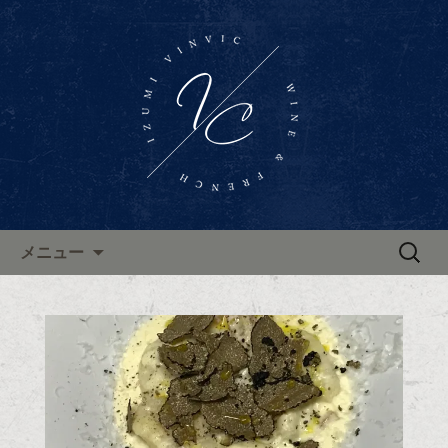
東区泉、高岳駅近くに佇むワインバー
「Wine Bar Vinvic～ヴァンビック～」。
東区泉ワインバー「ヴァンビ
ブルゴーニュ地方のワインと共に、本
ック」のブログ
格的なフランス料理がお楽しみいただ
けます。ブログで新着情報やお知らせ
を更新中。
コンテンツへ移動
検
メニュー
索: