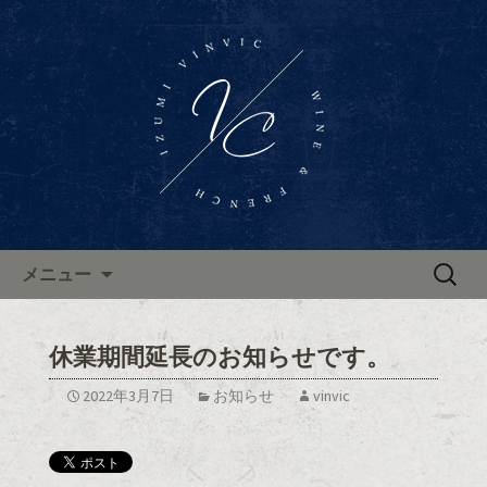
東区泉、高岳駅近くに佇むワインバー
「Wine Bar Vinvic～ヴァンビック～」。
東区泉ワインバー「ヴァンビ
ブルゴーニュ地方のワインと共に、本
ック」のブログ
格的なフランス料理がお楽しみいただ
けます。ブログで新着情報やお知らせ
を更新中。
コンテンツへ移動
検
メニュー
索:
休業期間延長のお知らせです。
2022年3月7日
お知らせ
vinvic