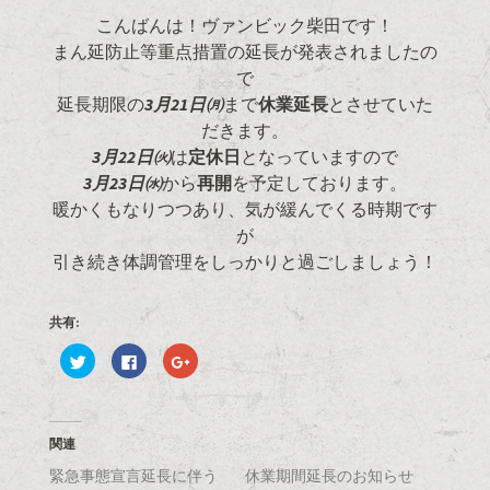
こんばんは！ヴァンビック柴田です！
まん延防止等重点措置の延長が発表されましたの
で
延長期限の
3月21日㈪
まで
休業延長
とさせていた
だきます。
3月22日㈫
は
定休日
となっていますので
3月23日㈬
から
再開
を予定しております。
暖かくもなりつつあり、気が緩んでくる時期です
が
引き続き体調管理をしっかりと過ごしましょう！
共有:
ク
F
ク
リ
a
リ
ッ
c
ッ
ク
e
ク
し
b
し
て
o
て
T
o
G
関連
w
k
o
i
で
o
緊急事態宣言延長に伴う
t
共
g
休業期間延長のお知らせ
t
有
l