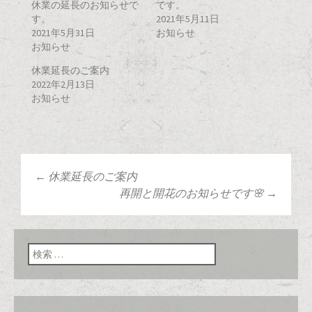
休業の延長のお知らせで
です。
e
す
e
r
る
+
す。
2021年5月11日
で
に
で
2021年5月31日
共
は
共
お知らせ
有
ク
有
お知らせ
(
リ
(
新
ッ
新
し
ク
し
休業延長のご案内
い
し
い
ウ
て
ウ
2022年2月13日
ィ
く
ィ
お知らせ
ン
だ
ン
ド
さ
ド
ウ
い
ウ
で
(
で
開
新
開
き
し
き
ま
い
ま
す
ウ
す
)
ィ
)
ン
←
休業延長のご案内
ド
投稿ナビゲーショ
ウ
再開と開花のお知らせです🌸
→
で
開
き
ま
ン
す
)
検索: