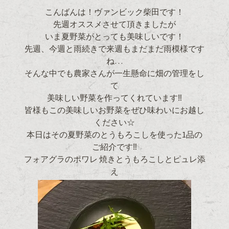
こんばんは！ヴァンビック柴田です！
先週オススメさせて頂きましたが
いま夏野菜がとっても美味しいです！
先週、今週と雨続きで来週もまだまだ雨模様です
ね…
そんな中でも農家さんが一生懸命に畑の管理をし
て
美味しい野菜を作ってくれています‼
皆様もこの美味しいお野菜をぜひ味わいにお越し
ください☆
本日はその夏野菜のとうもろこしを使った1品の
ご紹介です‼
フォアグラのポワレ 焼きとうもろこしとピュレ添
え