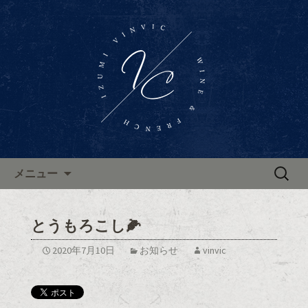
東区泉、高岳駅近くに佇むワインバー
「Wine Bar Vinvic～ヴァンビック～」。
東区泉ワインバー「ヴァンビ
ブルゴーニュ地方のワインと共に、本
ック」のブログ
格的なフランス料理がお楽しみいただ
けます。ブログで新着情報やお知らせ
を更新中。
コンテンツへ移動
検
メニュー
索:
とうもろこし🌽
2020年7月10日
お知らせ
vinvic