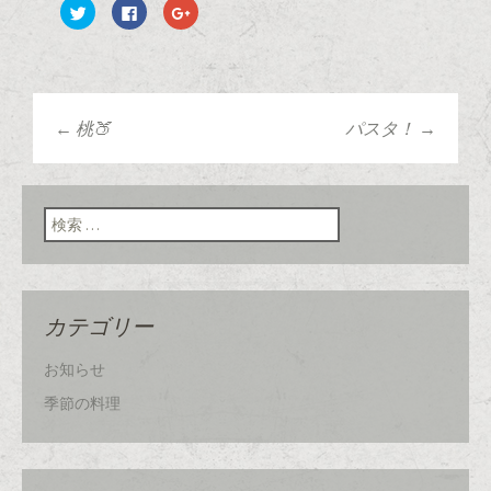
ク
F
ク
リ
a
リ
ッ
c
ッ
ク
e
ク
し
b
し
て
o
て
T
o
G
w
k
o
i
で
o
t
共
g
←
桃🍑
パスタ！
→
t
有
l
投稿ナビゲーショ
e
す
e
r
る
+
で
に
で
共
は
共
有
ク
有
ン
検索:
(
リ
(
新
ッ
新
し
ク
し
い
し
い
ウ
て
ウ
ィ
く
ィ
ン
だ
ン
ド
さ
ド
カテゴリー
ウ
い
ウ
で
(
で
開
新
開
き
し
き
お知らせ
ま
い
ま
す
ウ
す
)
ィ
)
季節の料理
ン
ド
ウ
で
開
き